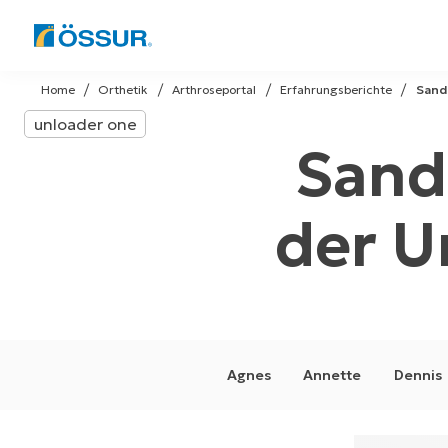
Skip
to
Home
Orthetik
Arthroseportal
Erfahrungsberichte
Sand
content
unloader one
Sand
der U
Agnes
Annette
Dennis