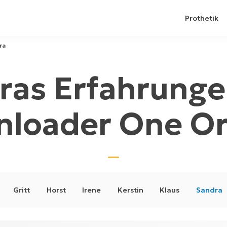
Prothetik
ra
ras Erfahrunge
nloader One O
Gritt
Horst
Irene
Kerstin
Klaus
Sandra