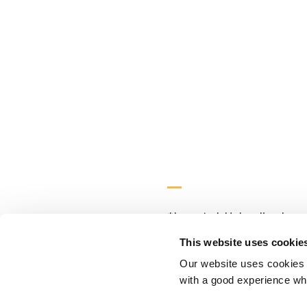
*Lee et al. Unloading kne
knee arthritis. BMJ Open S
This website uses cookie
bracing: a scoping review.
Our website uses cookies t
unloader knee brace in act
with a good experience wh