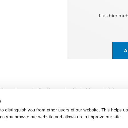
Lies hier me
A
e brace is a cost-effective method to bridge and delay su
port Exerc Med 2017 • Phillips et al. Treatment of osteoar
s
 Orthopedic Reviews 2016 • Briggs et al. Improvement in qua
o distinguish you from other users of our website. This helps us
ive patients with OA. J Knee Surg. 2012.
en you browse our website and allows us to improve our site.