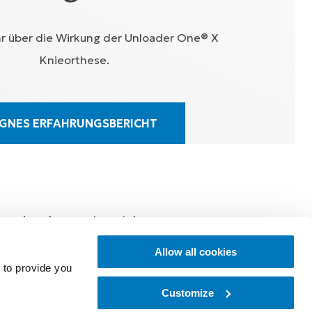
hr über die Wirkung der Unloader One® X
Knieorthese.
GNES ERFAHRUNGSBERICHT
rgery in unicompartmental
thritis of the knee with
Allow all cookies
lity of life with use of an
 to provide you
Customize