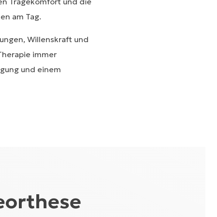
ten Tragekomfort und die
den am Tag.
ungen, Willenskraft und
-Therapie immer
wegung und einem
eorthese