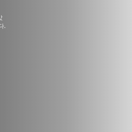
일
갔
다.