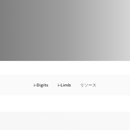
i-Digits
i-Limb
リソース