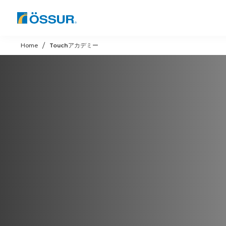
Skip
to
Home
Touchアカデミー
content