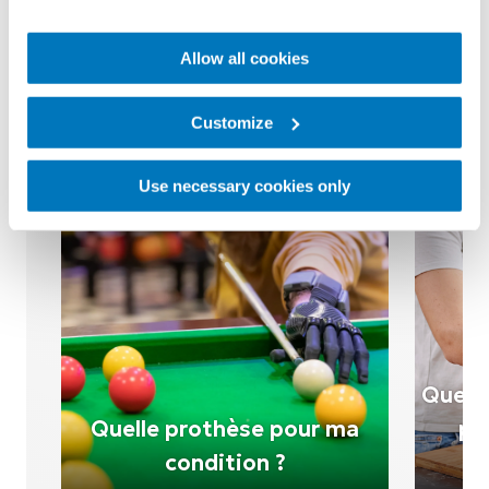
Allow all cookies
Customize
Use necessary cookies only
Questi
Quelle prothèse pour ma
pr
condition ?