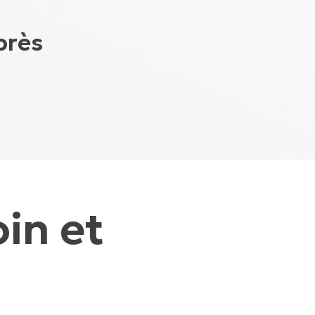
près
in et