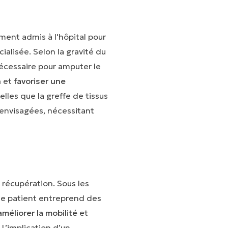
ment admis à l'hôpital pour
alisée. Selon la gravité du
nécessaire pour amputer le
n
et
favoriser une
elles que la greffe de tissus
envisagées, nécessitant
 récupération. Sous les
le patient entreprend des
améliorer la mobilité
et
 L’implication d’un