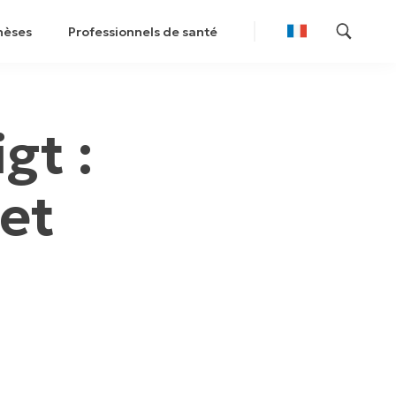
hèses
Professionnels de santé
gt :
 et