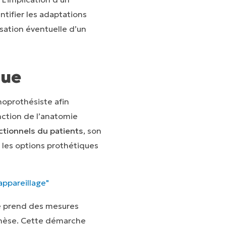
tifier les adaptations
isation éventuelle d’un
que
hoprothésiste afin
nction de l’anatomie
nctionnels du patients
, son
r les options prothétiques
appareillage"
ste prend des mesures
thèse. Cette démarche