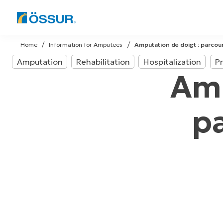
Skip
to
Home
Information for Amputees
Amputation de doigt : parcour
content
Amputation
Rehabilitation
Hospitalization
Pr
Amp
pa