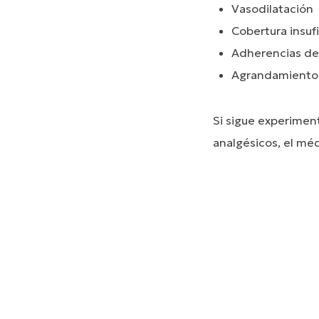
Vasodilatación
Cobertura insuf
Adherencias de 
Agrandamiento d
Si sigue experimen
analgésicos, el méd