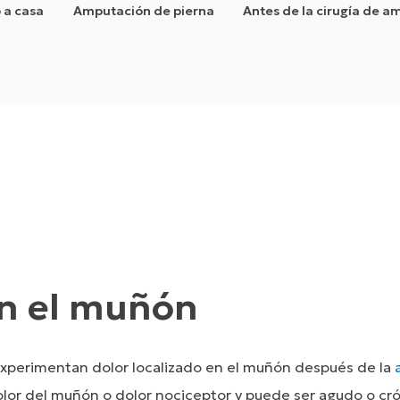
 a casa
Amputación de pierna
Antes de la cirugía de 
en el muñón
xperimentan dolor localizado en el muñón después de la
or del muñón o dolor nociceptor y puede ser agudo o cró