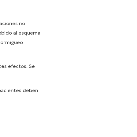
saciones no
Debido al esquema
 hormigueo
tes efectos. Se
 pacientes deben