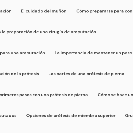
tación
El cuidado del muñón
Cómo prepararse para cono
a la preparación de una cirugía de amputación
io para una amputación
La importancia de mantener un peso
ción de la prótesis
Las partes de una prótesis de pierna
 primeros pasos con una prótesis de pierna
Cómo se hace un
mputados
Opciones de prótesis de miembro superior
Gru