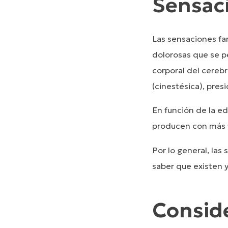
Sensac
Las sensaciones fa
dolorosas que se p
corporal del cereb
(cinestésica), pres
En función de la e
producen con más 
Por lo general, la
saber que existen 
Conside