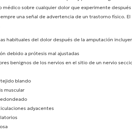
o médico sobre cualquier dolor que experimente después 
iempre una señal de advertencia de un trastorno físico. El
.
sas habituales del dolor después de la amputación incluye
ón debido a prótesis mal ajustadas
es benignos de los nervios en el sitio de un nervio secc
 tejido blando
is muscular
 redondeado
ticulaciones adyacentes
latorios
osa