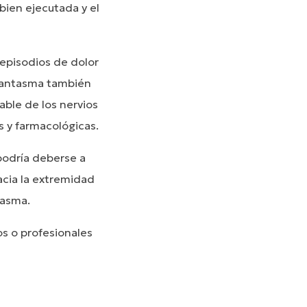
ien ejecutada y el
 episodios de dolor
 fantasma también
able de los nervios
s y farmacológicas.
podría deberse a
acia la extremidad
tasma.
s o profesionales