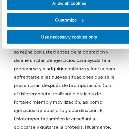
profesional médico que necesite.
Allow all cookies
Fisioterapeuta
Customize
En el caso de una cirugía planificada (no de
Use necessary cookies only
urgencia), es probable que el fisioterapeuta
se reúna con usted antes de la operación y
diseñe un plan de ejercicios para ayudarle a
prepararse y a adquirir confianza y fuerza para
enfrentarse a las nuevas situaciones que se le
presentarán después de la amputación. Con
el fisioterapeuta, realizará ejercicios de
fortalecimiento y movilización, así como
ejercicios de equilibrio y coordinación. El
fisioterapeuta también le enseñará a
colocarse y quitarse la prótesis. Igualmente,