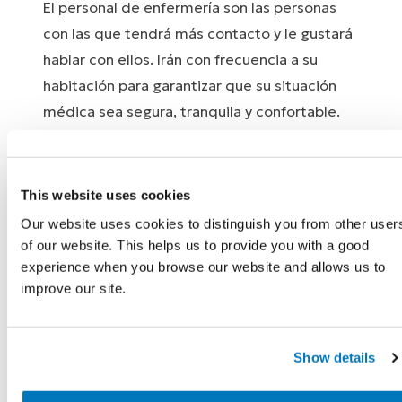
El personal de enfermería son las personas
con las que tendrá más contacto y le gustará
hablar con ellos. Irán con frecuencia a su
habitación para garantizar que su situación
médica sea segura, tranquila y confortable.
Por ejemplo, controlarán sus constantes
vitales, harán un seguimiento de su
recuperación, le ayudarán a entrar y salir de la
This website uses cookies
cama o a ir al baño y asearse.
Our website uses cookies to distinguish you from other user
of our website. This helps us to provide you with a good
El personal de enfermería está altamente
experience when you browse our website and allows us to
capacitado con mucha experiencia con
improve our site.
personas que atraviesan grandes
acontecimientos médicos como el suyo.
Show details
También son un punto central que podrá
ponerle en contacto con cualquier otro