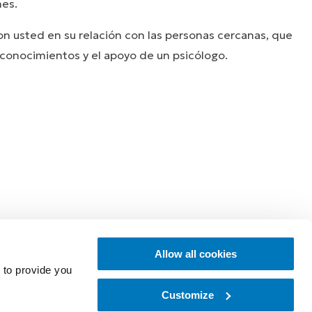
nes.
n usted en su relación con las personas cercanas, que
orias de usuarios
 conocimientos y el apoyo de un psicólogo.
Explore
Allow all cookies
 to provide you
Customize