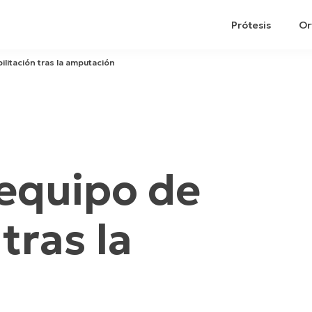
Prótesis
Or
ilitación tras la amputación
 equipo de
tras la