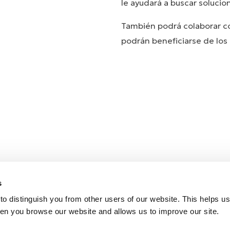
le ayudará a buscar solucio
También podrá colaborar co
Hist
podrán beneficiarse de los
s
o distinguish you from other users of our website. This helps us
en you browse our website and allows us to improve our site.