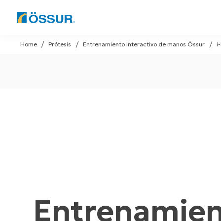
Skip
to
Home
Prótesis
Entrenamiento interactivo de manos Össur
i
content
Entrenamie