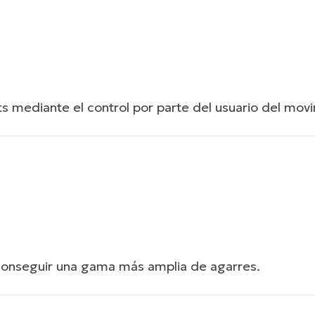
its mediante el control por parte del usuario del mov
jetos implica un buen control y una posición estable.
er objetos de forma segura, el usuario debe colocar la próte
 agarre adecuada.
 conseguir una gama más amplia de agarres.
flexible es la adaptación de los dedos alrededor del obje
ón sobre el entrenamiento básico para recoger objetos.