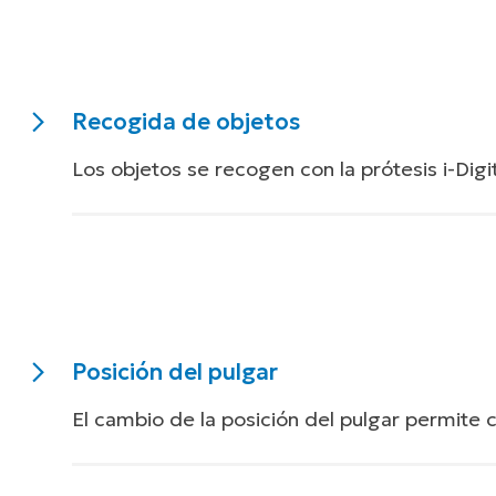
Recogida de objetos
Los objetos se recogen con la prótesis i-Dig
Descripción
Recoger ob
general
Posición del pulgar
Para recog
fuerza de
El cambio de la posición del pulgar permite
El agarre 
Entrenamiento
Orientaci