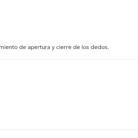
imiento de apertura y cierre de los dedos.
sis i-Digits alrededor del objeto y aplicar la
to que se sostiene. Los dedos se detienen