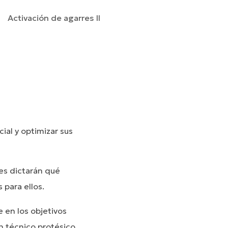
Activación de agarres II
cial y optimizar sus
les dictarán qué
 para ellos.
 en los objetivos
un técnico protésico