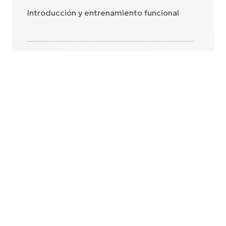
Introducción y entrenamiento funcional
Empezar el entrenamiento
EXTREMIDAD SUPERIOR
Mano parcial i-Digits