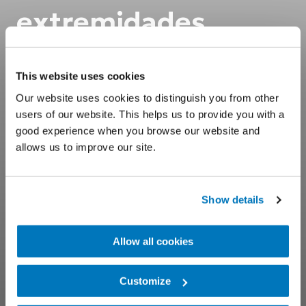
extremidades
superiores
This website uses cookies
Our website uses cookies to distinguish you from other
Recursos de Össur Academy para i-Limb
®
users of our website. This helps us to provide you with a
y i-Digits
®
good experience when you browse our website and
allows us to improve our site.
Show details
Allow all cookies
Customize