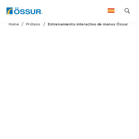
Skip
Home
Prótesis
Entrenamiento interactivo de manos Össur
to
content