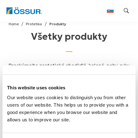
Skip
Home
Protetika
Produkty
to
Všetky produkty
content
Preskúmajte protetické chodidlá, kolená, nohy, ruky
a návleky pre ľudí po amputácii od spoločnosti
Össur, globálneho lídra v oblasti inovatívnych
This website uses cookies
protetických zariadení.
Our website uses cookies to distinguish you from other
users of our website. This helps us to provide you with a
good experience when you browse our website and
allows us to improve our site.