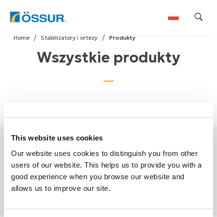
Skip
Home
Stabilizatory i ortezy
Produkty
to
Wszystkie produkty
content
This website uses cookies
To jest wyrób
Our website uses cookies to distinguish you from other
medyczny. Używaj go
users of our website. This helps us to provide you with a
zgodnie z instrukcją
good experience when you browse our website and
używania lub etykietą.
allows us to improve our site.