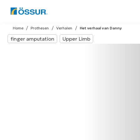
Skip
to
Home
Prothesen
Verhalen
Het verhaal van Danny
content
finger amputation
Upper Limb