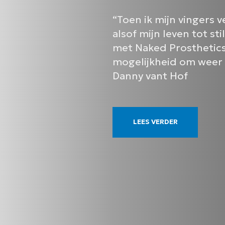
“Toen ik mijn vingers v
alsof mijn leven tot s
met Naked Prosthetics
mogelijkheid om weer v
Danny vant Hof
LEES VERDER