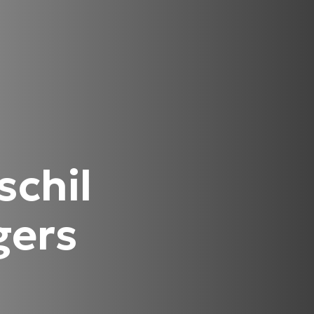
schil
gers