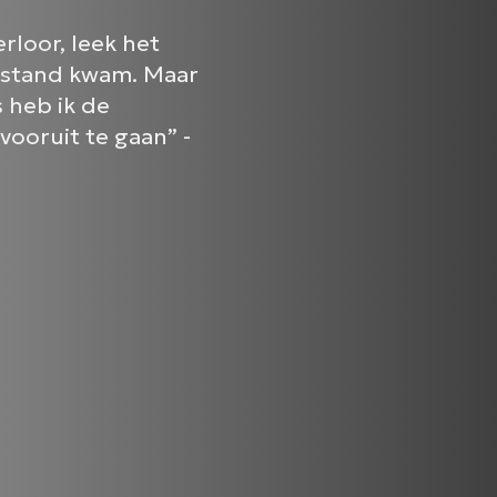
erloor, leek het
tilstand kwam. Maar
 heb ik de
ooruit te gaan” -