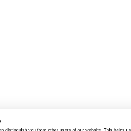
s
o distinguish you from other users of our website. This helps us