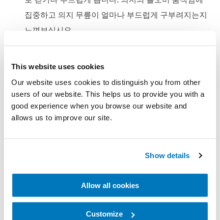
집중하고 의지 무릎이 얼마나 부드럽게 구부려지는지
느껴보십시오.
지팡이로 걷기
: 지팡이를 사용하면 의지 무릎에 익숙
해지는 과정에서 몸통 회전과 균형 개선에 도움이 됩
This website uses cookies
니다. 의지에 적극적으로 하중을 가하고(체중을 실음)
Our website uses cookies to distinguish you from other
의지의 부드러운 발구름을 만들어내면 전진 추진력이
users of our website. This helps us to provide you with a
향상됩니다.
good experience when you browse our website and
allows us to improve our site.
앉기
: 의지를 약간 앞으로 놓은 다음 의지 무릎에 체중
을 가하고 부드럽게 구부릴 수 있을 때까지 그 상태를
유지합니다. 느껴지는 저항 또는 제동력이 느리게 앉
Show details
는 데 도움을 줍니다. (저항의 크기는 착용한 의지 무
릎의 종류에 따라 달라집니다. 마이크로프로세서 의
Allow all cookies
지 무릎이든 기계식 의지 무릎이든 이 운동을 시도하
기 전에 먼저 의지·보조기 기사와 상의하십시오.)
Customize