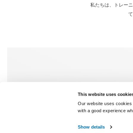
私たちは、トレーニ
て
新規切
This website uses cookie
Our website uses cookies t
with a good experience wh
Show details