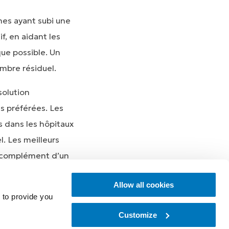
nes ayant subi une
f, en aidant les
que possible. Un
mbre résiduel.
olution
s préférées. Les
s dans les hôpitaux
. Les meilleurs
n complément d’un
se développer plus
Allow all cookies
 to provide you
Customize