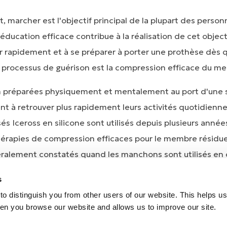
 marcher est l'objectif principal de la plupart des person
ducation efficace contribue à la réalisation de cet objecti
er rapidement et à se préparer à porter une prothèse dès 
e processus de guérison est la compression efficace du me
n préparées physiquement et mentalement au port d'une s
t à retrouver plus rapidement leurs activités quotidienne
s Iceross en silicone sont utilisés depuis plusieurs année
hérapies de compression efficaces pour le membre résiduel
éralement constatés quand les manchons sont utilisés e
reveté, aidant à former le moignon et lui permettant de 
s
o distinguish you from other users of our website. This helps us
en you browse our website and allows us to improve our site.