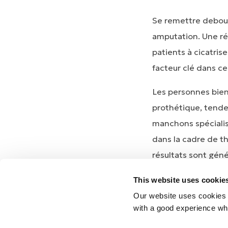
Se remettre debout,
amputation. Une réé
patients à cicatris
facteur clé dans c
Les personnes bie
prothétique, tenden
manchons spécialisé
dans la cadre de t
résultats sont gén
pansement rigide b
This website uses cookie
efficacement.
Our website uses cookies t
with a good experience wh