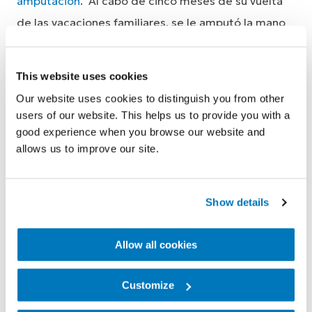
amputación
. Al cabo de cinco meses de su vuelta
de las vacaciones familiares, se le amputó la mano
derecha por encima de la muñeca.
Jonathan llevó muy bien el proceso de
This website uses cookies
rehabilitación y recuperación y adquirió
Our website uses cookies to distinguish you from other
users of our website. This helps us to provide you with a
rápidamente una mano protésica. El dispositivo
good experience when you browse our website and
estaba mal ajustado y le resultaba incómodo.
allows us to improve our site.
Jonathan hizo todo lo posible para adaptarse, pero
decidió prescindir de la
prótesis
.
Show details
Allow all cookies
“Me convencí de que no necesitaba
Customize
la prótesis y me las arreglaría con el