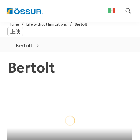
Skip
Home
Life without limitations
Bertolt
to
上肢
content
Bertolt
Bertolt