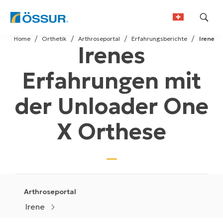
Skip
Home
Orthetik
Arthroseportal
Erfahrungsberichte
Irene
to
Irenes
German
content
French
Erfahrungen mit
der Unloader One
X Orthese
Arthroseportal
Irene