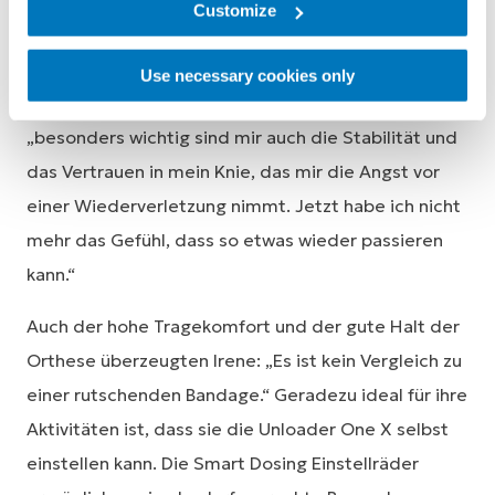
erhalten. „Erst war ich skeptisch, dann bin ich mit
Customize
der Orthese die Treppe auf und ab gelaufen und
war sehr begeistert. Sofort nach dem Anlegen habe
Use necessary cookies only
ich eine Schmerzentlastung gespürt“, erklärt Irene,
„besonders wichtig sind mir auch die Stabilität und
das Vertrauen in mein Knie, das mir die Angst vor
einer Wiederverletzung nimmt. Jetzt habe ich nicht
mehr das Gefühl, dass so etwas wieder passieren
kann.“
Auch der hohe Tragekomfort und der gute Halt der
Orthese überzeugten Irene: „Es ist kein Vergleich zu
einer rutschenden Bandage.“ Geradezu ideal für ihre
Aktivitäten ist, dass sie die Unloader One X selbst
einstellen kann. Die Smart Dosing Einstellräder