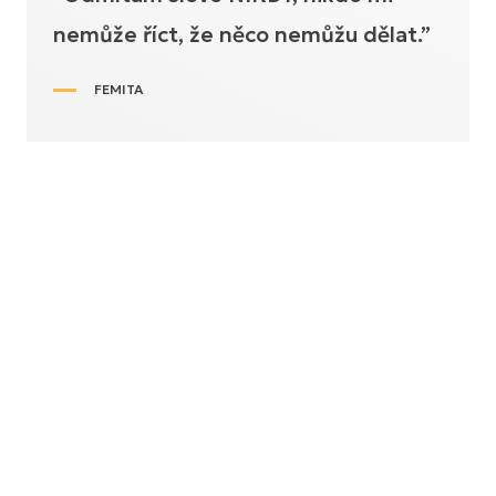
nemůže říct, že něco nemůžu dělat.”
FEMITA
“Snažím se všem ukázat, že postižení
není handicap. V životě stále můžete
dělat cokoliv.”
MARKUSŮV