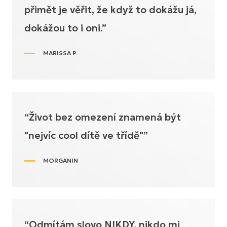
přimět je věřit, že když to dokážu já,
dokážou to i oni.”
MARISSA P.
“Život bez omezení znamená být
"nejvíc cool dítě ve třídě"”
MORGANIN
“Odmítám slovo NIKDY, nikdo mi