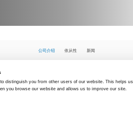
公司介绍
依从性
新闻
s
o distinguish you from other users of our website. This helps us
立，在假肢和非植入型骨科器材的开发、生产以及销售方面积累了
en you browse our website and allows us to improve our site.
冰岛证券交易所上市后，一系列的战略性收购使得奥索迅速的扩张。
也是公司发展迅速的首要因素。作为全球业内的领军品牌，奥索
009年奥索在纳斯达克哥本哈根股票交易所正式挂牌上市。
拥有3000多名员工，跨越18个地区，业务遍布美国、欧洲和亚