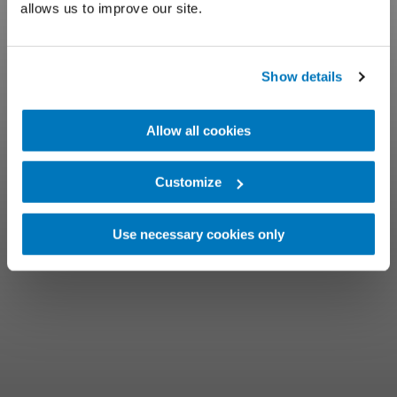
allows us to improve our site.
Show details
Allow all cookies
Customize
Use necessary cookies only