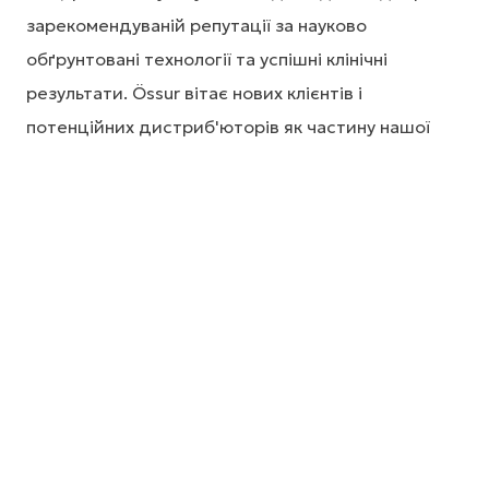
зарекомендуваній репутації за науково
обґрунтовані технології та успішні клінічні
результати. Össur вітає нових клієнтів і
потенційних дистриб'юторів як частину нашої
глобальної мережі обслуговування.
Зв'язатися з Össur
Зв'яжіться з нашою службою підтримки
клієнтів одним з наступних способів
Телефон