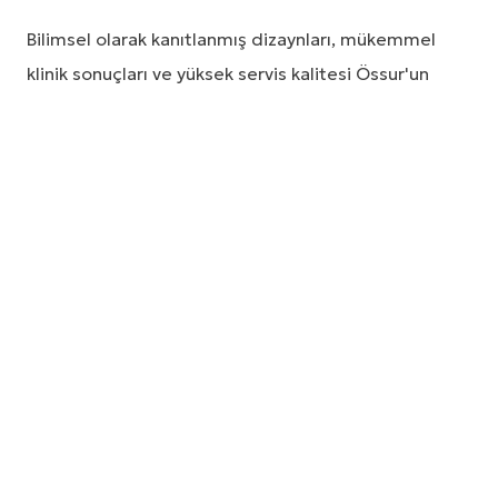
Bilimsel olarak kanıtlanmış dizaynları, mükemmel
klinik sonuçları ve yüksek servis kalitesi Össur'un
piyasadaki itibarıyla uyumludur. Kırk yılı aşkın geçmişi
ile Össur kendi alanında en önde olmaya devam
edecektir.
Bütün Türkiye ye hizmet ve dağıtım sağlayan Össur
Türkiye'ye hoş geldiniz.
Sorular?
BIZE ULAŞIN