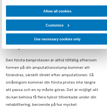
Det är mycket viktigt att sköta och ta hand om din
Allow all cookies
amputationsstump ordentligt efter amputationen.
Viktiga förslag finns här.
Customize
Initial tillpassning av
Use necessary cookies only
benprotesen
Den första benprotesen är alltid tillfällig eftersom
formen på din amputationsstump kommer att
förändras, särskilt direkt efter amputationen. Så
småningom kommer din första protes inte längre
att passa och en ny måste göras. Det är möjligt att
du kan behöva få flera hylsor tillverkade under din
rehabilitering, beroende på hur mycket