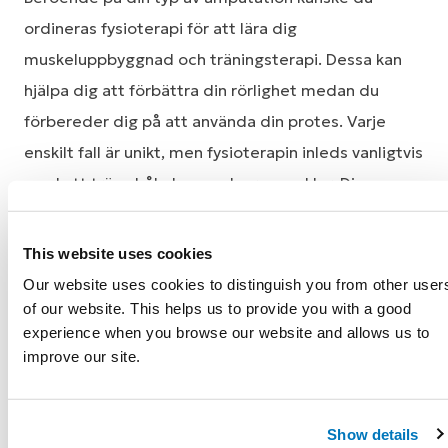
ordineras fysioterapi för att lära dig
muskeluppbyggnad och träningsterapi. Dessa kan
hjälpa dig att förbättra din rörlighet medan du
förbereder dig på att använda din protes. Varje
enskilt fall är unikt, men fysioterapin inleds vanligtvis
med att träna bål-, ben- och armmuskler. Din
fysioterapeut kommer att vägleda dig och visa dig
lämpliga övningar. Dessa kan utföras liggande,
This website uses cookies
sittande och stående. Fråga din läkare om
Our website uses cookies to distinguish you from other user
fysioterapi behövs under din rehabilitering.
of our website. This helps us to provide you with a good
experience when you browse our website and allows us to
improve our site.
Att sköta om
amputationsstumpen
Show details