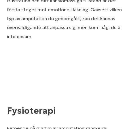
frustration och ditt känslomässiga tillstånd är det
första steget mot emotionell läkning. Oavsett vilken
typ av amputation du genomgått, kan det kännas
överväldigande att anpassa sig, men kom ihåg: du är
inte ensam.
Fysioterapi
Beroende på din typ av amputation kanske du