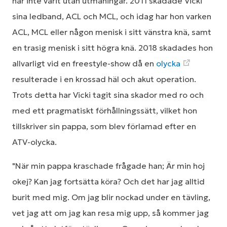
har inte varit utan utmaningar. 2011 skadade Vicki
sina ledband, ACL och MCL, och idag har hon varken
ACL, MCL eller någon menisk i sitt vänstra knä, samt
en trasig menisk i sitt högra knä. 2018 skadades hon
allvarligt vid en freestyle-show då en
olycka
resulterade i en krossad häl och akut operation.
Trots detta har Vicki tagit sina skador med ro och
med ett pragmatiskt förhållningssätt, vilket hon
tillskriver sin pappa, som blev förlamad efter en
ATV-olycka.
"När min pappa kraschade frågade han; Är min hoj
okej? Kan jag fortsätta köra? Och det har jag alltid
burit med mig. Om jag blir nockad under en tävling,
vet jag att om jag kan resa mig upp, så kommer jag