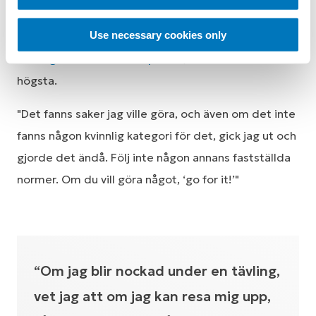
sattes av Evel Knievel 2006. 2019 blev hon också
Use necessary cookies only
den första kvinnan att göra en backflip från den 15
fot höga Next Level-rampen
, en av världens
högsta.
"Det fanns saker jag ville göra, och även om det inte
fanns någon kvinnlig kategori för det, gick jag ut och
gjorde det ändå. Följ inte någon annans fastställda
normer. Om du vill göra något, ‘go for it!’"
“Om jag blir nockad under en tävling,
vet jag att om jag kan resa mig upp,