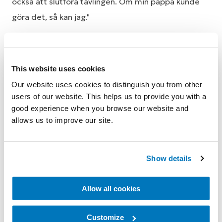
också att slutföra tävlingen. Om min pappa kunde
göra det, så kan jag."
Vickis uthållighet, trots flertalet operationer och
månader av rehabilitering, har inspirerat många
This website uses cookies
andra motocrossförare. "Än idag får jag
Our website uses cookies to distinguish you from other
meddelanden på sociala medier där folk berättar
users of our website. This helps us to provide you with a
om sina skador. De säger att jag har inspirerat dem
good experience when you browse our website and
att arbeta hårt för att komma tillbaka på
allows us to improve our site.
motorcykeln. Att läsa alla dessa meddelanden
bekräftar att det jag gör – och att fortsätta köra –
Show details
är rätt beslut."
Vicki fortsätter att slå rekord och samla segrar inom
Allow all cookies
sporten, bland annat genom att ta sig igenom 13
"gates of fire" för att slå ett världsrekord som
Customize