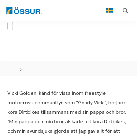
Skip
to
content
Vicki Golden, känd för vissa inom freestyle
motocross-communityn som "Gnarly Vicki", började
köra Dirtbikes tillsammans med sin pappa och bror.
"Min pappa och min bror älskade att köra Dirtbikes,
och min avundsjuka gjorde att jag gav allt för att