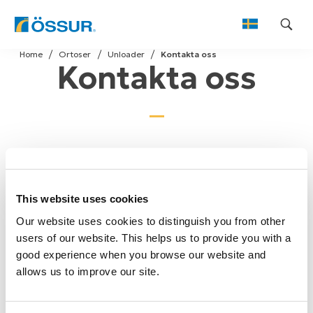
Skip
Home
Ortoser
Unloader
Kontakta oss
to
Kontakta oss
content
Vi välkomnar dina kommentarer eller frågor. Skicka
oss din förfrågan genom att använda formuläret
This website uses cookies
nedan så svarar vi så snart som möjligt.
Our website uses cookies to distinguish you from other
users of our website. This helps us to provide you with a
good experience when you browse our website and
allows us to improve our site.