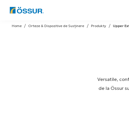
Skip
to
Home
Orteze & Dispozitive de Susținere
Produkty
Upper Ex
content
Versatile, conf
de la Össur s