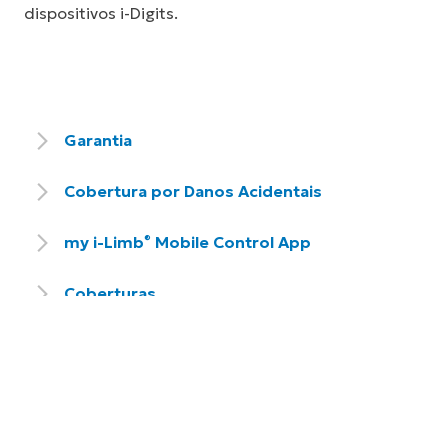
dispositivos i-Digits.
Garantia
Cobertura por Danos Acidentais
my i-Limb
Mobile Control App
®
Coberturas
Verificação de Saúde da Mão
Serviço e Reparos
Biosim and my i-Limb
Mobile App
®