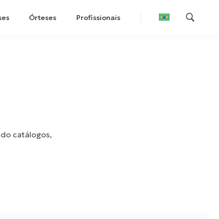
ses
Órteses
Profissionais
ndo catálogos,