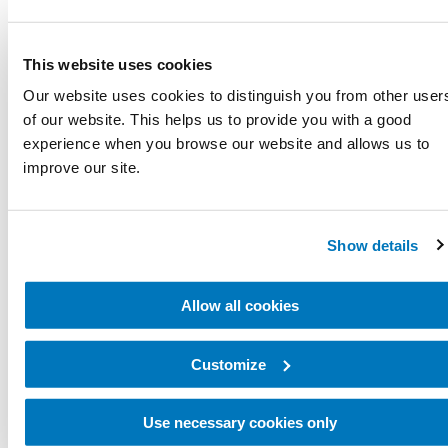
This website uses cookies
Our website uses cookies to distinguish you from other user
of our website. This helps us to provide you with a good
experience when you browse our website and allows us to
improve our site.
Cztery kategorie klasyfikacji
poziomów K
Show details
Poziom K 1: Poruszanie się po pomieszczeniach
Allow all cookies
Dzięki protezie pacjent może kontrolować
Customize
odległości pokonywane po równej powierzchni w
stałym tempie.
Use necessary cookies only
Poziom K 2: Ograniczone poruszanie się na