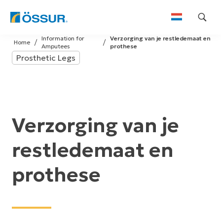
Skip
Information for
Verzorging van je restledemaat en
to
Home
Amputees
prothese
content
Prosthetic Legs
Verzorging van je
restledemaat en
prothese