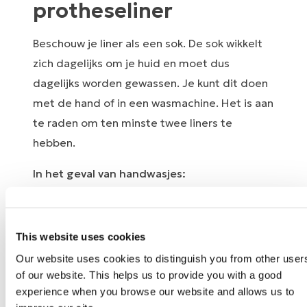
protheseliner
Beschouw je liner als een sok. De sok wikkelt
zich dagelijks om je huid en moet dus
dagelijks worden gewassen. Je kunt dit doen
met de hand of in een wasmachine. Het is aan
te raden om ten minste twee liners te
hebben.
In het geval van handwasjes:
Rol de liner van je restledemaat af.
Keer de liner binnenstebuiten zodat de
This website uses cookies
siliconen die gewoonlijk aan de binnenkant
Our website uses cookies to distinguish you from other user
nu aan de buitenkant zitten.
of our website. This helps us to provide you with a good
Was de kant met de siliconen grondig
experience when you browse our website and allows us to
met een milde (pH-neutrale) zeep of met