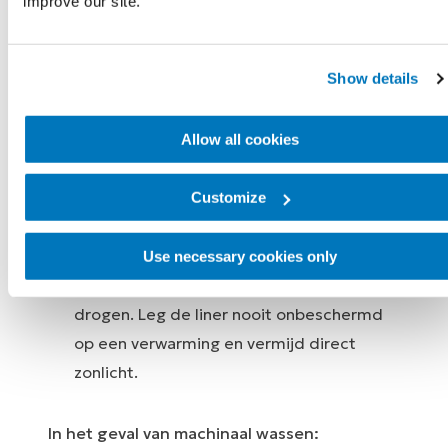
improve our site.
een speciaal reinigingsmiddel voor liners.
Spoel de zeep weg tot er geen resten
Show details
meer zijn.
Droog de liner binnenstebuiten met een
handdoek.
Allow all cookies
Breng de liner terug in z'n oorspronkelijke
vorm zodat de siliconen aan de
Customize
binnenkant zitten en maak de buitenkant
schoon met een vochtig doekje.
Use necessary cookies only
Hang de liner op zodat deze geheel kan
drogen. Leg de liner nooit onbeschermd
op een verwarming en vermijd direct
zonlicht.
In het geval van machinaal wassen: