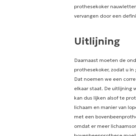
prothesekoker nauwletten
vervangen door een defini
Uitlijning
Daarnaast moeten de ond
prothesekoker, zodat u in
Dat noemen we een correct
elkaar staat. De uitlijnin
kan dus lijken alsof te pro
lichaam en manier van lope
met een bovenbeenprothes
omdat er meer lichaamson
bovenbeenprothese moeilij