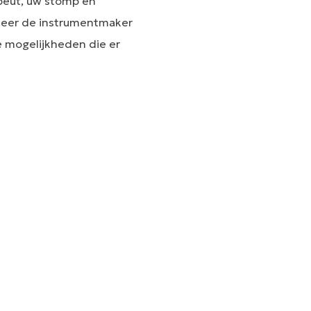
apeut, uw stomp en
nneer de instrumentmaker
e mogelijkheden die er