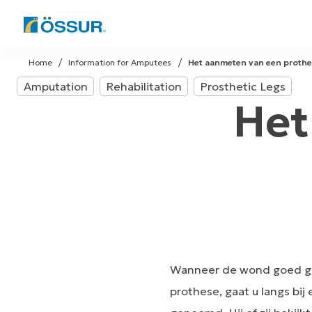
Skip
to
Home
Information for Amputees
Het aanmeten van een proth
content
Amputation
Rehabilitation
Prosthetic Legs
Het
Wanneer de wond goed gen
prothese, gaat u langs bi