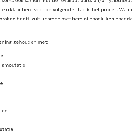
kt, soms ook samen met de revalidatiearts en/of fysiother
re u klaar bent voor de volgende stap in het proces. Wa
roken heeft, zult u samen met hem of haar kijken naar d
ekening gehouden met:
ie
e amputatie
ie
eden
utatie: