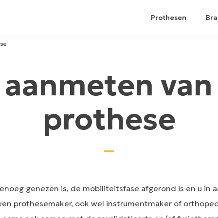
Prothesen
Bra
ese
 aanmeten van
prothese
oeg genezen is, de mobiliteitsfase afgerond is en u in 
j een prothesemaker, ook wel instrumentmaker of orthope