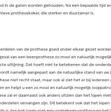
d in de gaten worden gehouden. Na een bepaalde tijd w
tieve prothesekoker, die sterker en duurzamer is.
erdelen van de prothese goed onder elkaar gezet worde
 geval van een beenprothese zo mooi en natuurlijk mogelij
e uitlijning. Dat hoeft niet te betekenen dat de onderdel
g wordt namelijk aangepast aan de natuurlijke stand van uw
these niet recht staat, maar ook al ziet het er bij iedereen 
n en helpt u een zo mooi en natuurlijk mogelijk looppatro
e zal er daarnaast ook anders uitzien dan het lopen me
derdelen vervangen zijn. Dit betekent ook dat het lopen
k is dan het lopen met een onderbeen prothese en het lop