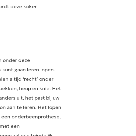
ordt deze koker
n onder deze
k kunt gaan leren lopen.
en altijd ‘recht’ onder
 bekken, heup en knie. Het
anders uit, het past bij uw
on aan te leren. Het lopen
t een onderbeenprothese,
 met een
en zal er uiteindelijk