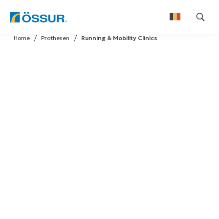
Skip
Home
Prothesen
Running & Mobility Clinics
to
Nederlands
content
Français