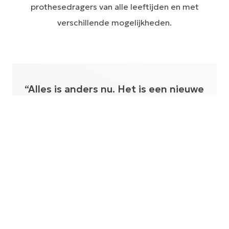
prothesedragers van alle leeftijden en met
verschillende mogelijkheden.
“Alles is anders nu. Het is een nieuwe
fase in mijn leven die pas echt begon
toen ik actief werd met mijn
prothese. En nu sport ik in
verschillende sportcompetities over
de hele wereld! ”
TEAM ÖSSUR ATLEET NTANGO MAHLANGU OVER
ZIJN ALLEREERSTE MOBILITY CLINIC.