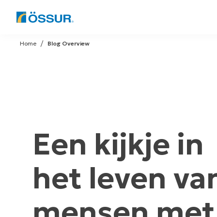
Skip
to
Home
Blog Overview
content
Een kijkje in
het leven va
mensen met