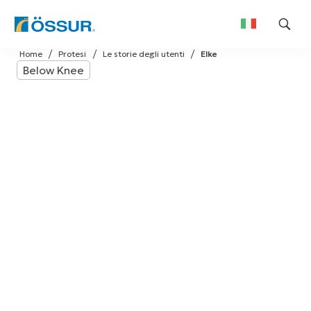
Skip
Home
Protesi
Le storie degli utenti
Elke
to
Below Knee
content