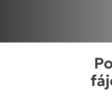
Po
fá