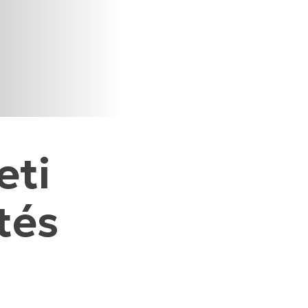
eti
tés