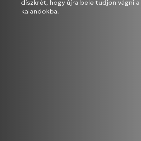
diszkrét, hogy újra bele tudjon vágni a
kalandokba.