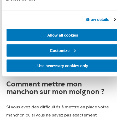
confortablement installé dans l'emboîture. Si celle-
ci se relâche ou s'il y a des zones de pression, votre
peau peut être endommagée et votre démarche
Show details
sera affectée. Parlez à votre prothésiste si vous
constatez des changements dans la façon dont
Allow all cookies
votre emboîture est ajustée.
Customize
Use necessary cookies only
Comment mettre mon
manchon sur mon moignon ?
Si vous avez des difficultés à mettre en place votre
manchon ou si vous ne savez pas exactement