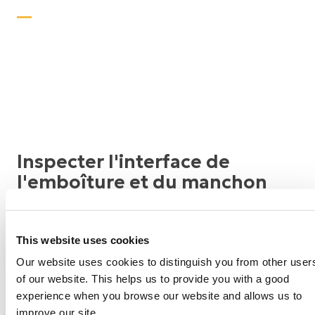
Inspecter l'interface de
l'emboîture et du manchon
Vous devrez nettoyer votre emboîture
This website uses cookies
quotidiennement, idéalement avec une solution de
Our website uses cookies to distinguish you from other user
nettoyage recommandée par votre prothésiste.
of our website. This helps us to provide you with a good
experience when you browse our website and allows us to
Votre membre résiduel doit être bien ajusté mais
improve our site.