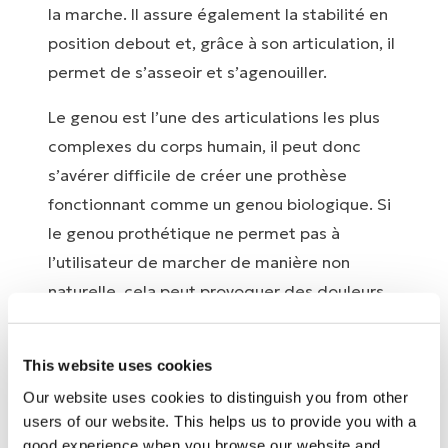
la marche. Il assure également la stabilité en
position debout et, grâce à son articulation, il
permet de s’asseoir et s’agenouiller.
Le genou est l’une des articulations les plus
complexes du corps humain, il peut donc
s’avérer difficile de créer une prothèse
fonctionnant comme un genou biologique. Si
le genou prothétique ne permet pas à
l’utilisateur de marcher de manière non
naturelle, cela peut provoquer des douleurs
dans le dos et dans la hanche. De même, si le
genou n’est pas adapté aux besoins
This website uses cookies
physiques de l’utilisateur, il pourrait entraîner
Our website uses cookies to distinguish you from other
une chute. Il existe deux catégories de
users of our website. This helps us to provide you with a
genoux prothétiques : les genoux
good experience when you browse our website and