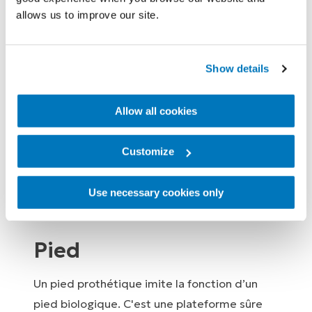
mécaniques et les genoux bioniques (à
allows us to improve our site.
microprocesseur).
> En savoir plus sur les prothèses bioniques
Show details
N'hésitez pas à échanger avec votre
Allow all cookies
prothésiste pour vous assurer que votre
genou prothétique offre le confort et la
Customize
fonctionnalité adaptés à vos besoins de
mobilité.
Use necessary cookies only
Pied
Un pied prothétique imite la fonction d’un
pied biologique. C'est une plateforme sûre