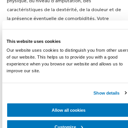
physique, du niveau d'amputation, des
caractéristiques de la dextérité, de la douleur et de
la présence éventuelle de comorbidités. Votre
niveau est déterminé en fonction de vos besoins
actuels et de vos performances futures attendues.
This website uses cookies
Our website uses cookies to distinguish you from other user
of our website. This helps us to provide you with a good
experience when you browse our website and allows us to
improve our site.
Show details
Les quatre catégories du
Allow all cookies
niveau K
Customize