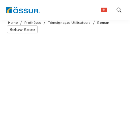
Skip
Home
Prothèses
Témoignages Utilisateurs
Roman
to
Below Knee
German
content
French