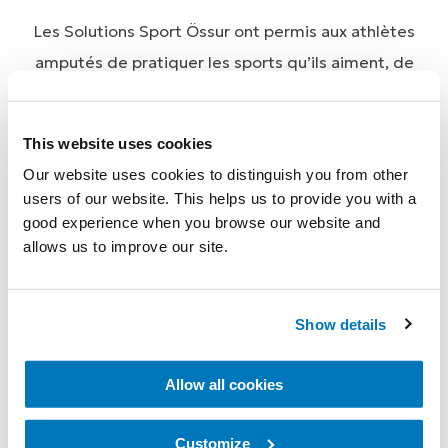
Les Solutions Sport Össur ont permis aux athlètes
amputés de pratiquer les sports qu’ils aiment, de
gagner des championnats et d’établir des records
mondiaux. Travailler aux côtés
d'athlètes
This website uses cookies
paralympiques, de triathlètes, de sauteurs en
Our website uses cookies to distinguish you from other
longueur et bien d'autres
sportifs, nous a permis de
users of our website. This helps us to provide you with a
développer toute une gamme de prothèses de
good experience when you browse our website and
allows us to improve our site.
sport axées sur les besoins et les objectifs
spécifiques de chaque athlète.
Show details
Allow all cookies
Rencontrez la Team Össur
Customize