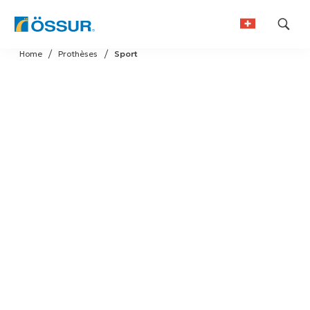
Skip
Home
Prothèses
Sport
to
German
content
French