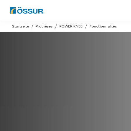
Skip
to
Startseite
Prothèses
POWER KNEE
Fonctionnalités
content