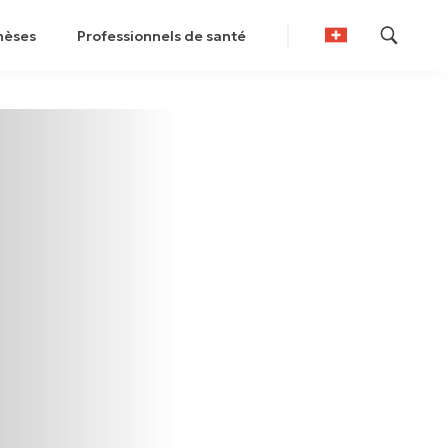
hèses
Professionnels de santé
German
French