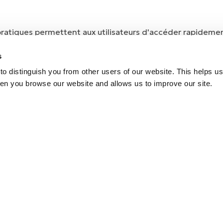
pratiques permettent aux utilisateurs d'accéder rapideme
pplémentaires, sans avoir à se connecter à un ordinateur.
s
o distinguish you from other users of our website. This helps us
en you browse our website and allows us to improve our site.
tés de l'application de contr
 une prothèse i-Limb en appuyant simplement sur l'appar
prises