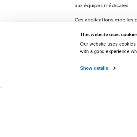
aux équipes médicales.
Ces applications mobiles 
fonctions et paramètres su
This website uses cookie
Our website uses cookies t
with a good experience wh
Show details
Fonctionnali
Programmer sans effort
Accès instantané à 24 