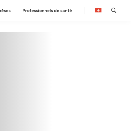
hèses
Professionnels de santé
German
French