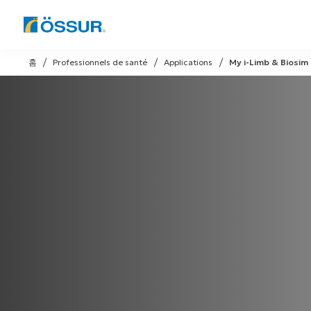
Skip
to
홈
Professionnels de santé
Applications
My i-Limb & Biosim
content