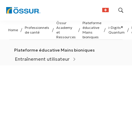
Skip
Össur
Plateforme
to
Professionnels
Academy
éducative
i-Digits®
Home
German
content
de santé
et
Mains
Quantum
Ressources
bioniques
French
Plateforme éducative Mains bioniques
Entraînement utilisateur