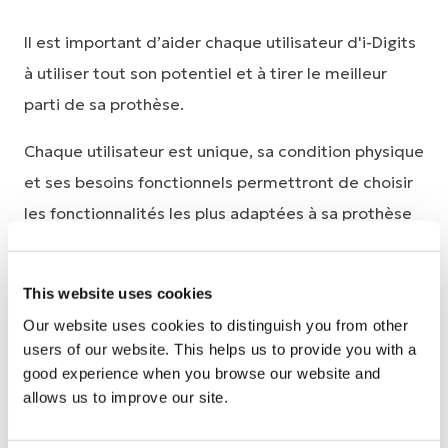
Il est important d’aider chaque utilisateur d'i-Digits
à utiliser tout son potentiel et à tirer le meilleur
parti de sa prothèse.
Chaque utilisateur est unique, sa condition physique
et ses besoins fonctionnels permettront de choisir
les fonctionnalités les plus adaptées à sa prothèse
i-Digits.
Les exercices doivent être adaptés à l’utilisateur, en
This website uses cookies
se focalisant sur ses objectifs personnels, ses
Our website uses cookies to distinguish you from other
users of our website. This helps us to provide you with a
habitudes de vie et ses centres d’intérêt. Ils sont
good experience when you browse our website and
réalisés conjointement avec un ergothérapeute et
allows us to improve our site.
un orthoprothésiste.