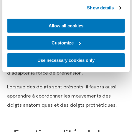
L’apprentissage de l’utilisation d’une i-Digits se fait
Show details
de manière progressive.
Allow all cookies
Le point de départ pour l'utilisateur sera de suivre la
formation de base à la prothèse i-Digits. Cette
Customize
formation permet de développer un bon contrôle
de l’ouverture et de la fermeture de la main, de
Use necessary cookies only
bien positionner les objets dans la prothèse et
d'adapter la force de préhension.
Lorsque des doigts sont présents, il faudra aussi
apprendre à coordonner les mouvements des
doigts anatomiques et des doigts prothétiques.