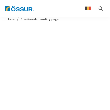
Skip
Home
Streifeneder landing page
to
Nederlands
content
Français