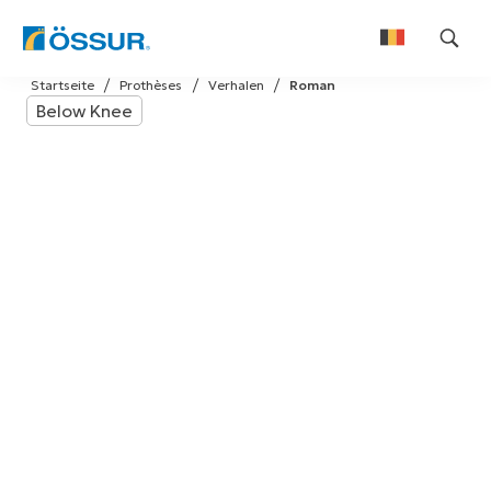
Skip
Startseite
Prothèses
Verhalen
Roman
to
Below Knee
Nederlands
content
Français