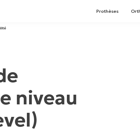
Prothèses
Ort
lité
de
re niveau
evel)