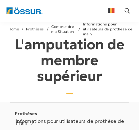
Skip
Informations pour
to
Comprendre
Home
Prothèses
utilisateurs de prothèse de
ma Situation
Nederlands
content
main
L'amputation de
Français
membre
supérieur
Prothèses
Informations pour utilisateurs de prothèse de
main