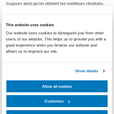
toujours ainsi qu’on obtient les meilleurs résultats.
En tant qu'entreprise, nous nous efforçons
d’adopter les normes éthiques les plus strictes et
This website uses cookies
de respecter toutes les règles, réglementations et
Our website uses cookies to distinguish you from other
normes industrielles qui s’appliquent à notre
users of our website. This helps us to provide you with a
activité.
good experience when you browse our website and
allows us to improve our site.
Honnêteté, frugalité et
courage
Show details
Allow all cookies
Les valeurs de l'entreprise - honnêteté, frugalité et
courage - sont le fondement et le moteur du
Customize
succès d'Össur. Elles guident nos collaborateurs
dans leurs activités quotidiennes et dans leurs